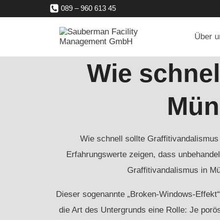
Zum
089 – 960 613 45
Inhalt
Über u
springen
Wie schnell
Mün
Wie schnell sollte Graffitivandalismus
Erfahrungswerte zeigen, dass unbehandelt
Graffitivandalismus in M
Dieser sogenannte „Broken-Windows-Effekt“ b
die Art des Untergrunds eine Rolle: Je porö