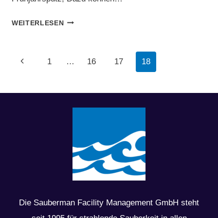
IN
WEITERLESEN
8
SCHRITTEN
Seitennavigation
Vorherige
1
…
16
17
18
ZUM
Seite
PERFEKTEN
FRÜHJAHRSPUTZ
Die Sauberman Facility Management GmbH steht