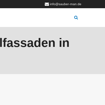
info@sauber-man.de
lfassaden in