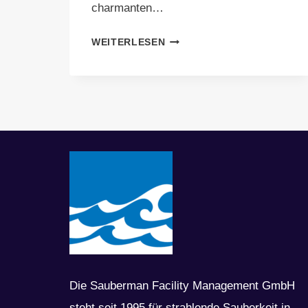
charmanten…
EFFEKTIVE
WEITERLESEN
REINIGUNG
VON
ZIEGELFASSADEN
IN
MÜNCHEN
TIPPS
VOM
EXPERTEN
Die Sauberman Facility Management GmbH
steht seit 1995 für strahlende Sauberkeit in